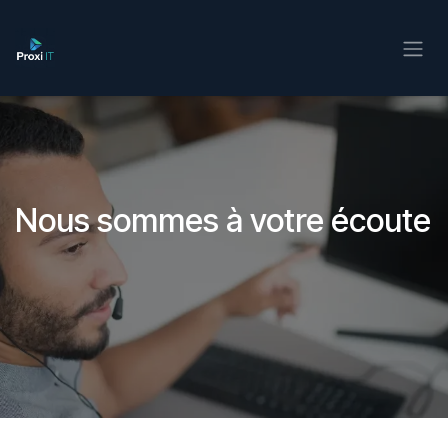
Se rendre au contenu
Nous sommes à votre écoute